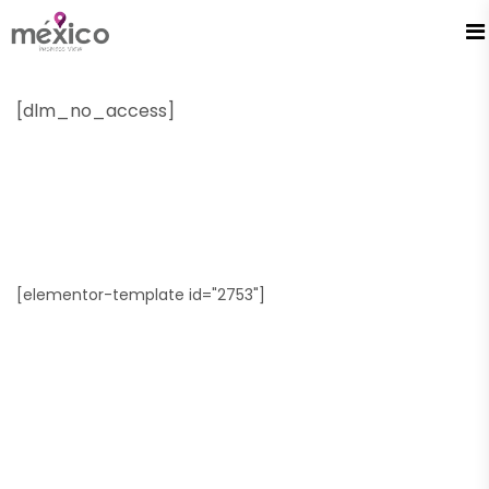
[dlm_no_access]
[elementor-template id="2753"]